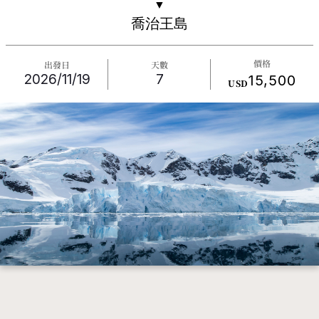
▼
喬治王島
價格
出發日
天數
2026/11/19
7
15,500
USD