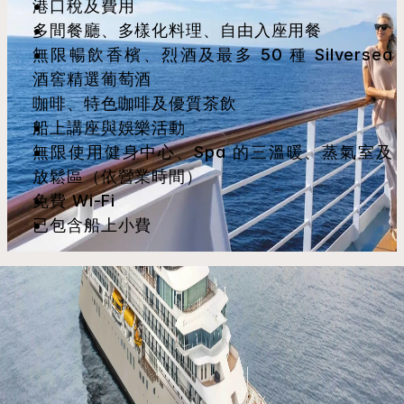
港口稅及費用
多間餐廳、多樣化料理、自由入座用餐
無限暢飲香檳、烈酒及最多 50 種 Silversea 
酒窖精選葡萄酒
咖啡、特色咖啡及優質茶飲
船上講座與娛樂活動
無限使用健身中心、Spa 的三溫暖、蒸氣室及
放鬆區（依營業時間）
免費 Wi-Fi
已包含船上小費