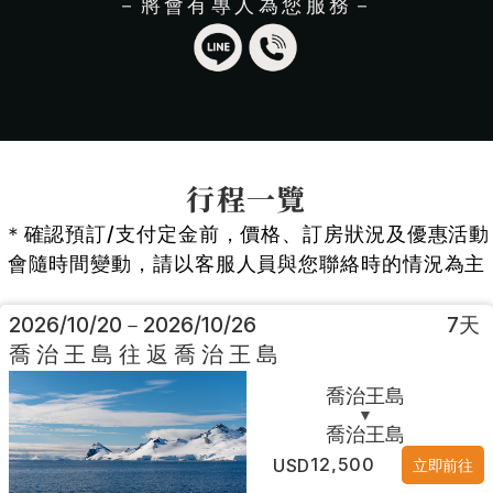
－將會有專人為您服務－
行程一覽
＊確認預訂/支付定金前，價格、訂房狀況及優惠活動
會隨時間變動，請以客服人員與您聯絡時的情況為主
2026/10/20
－
2026/10/26
7
天
喬治王島往返喬治王島
喬治王島
▼
喬治王島
12,500
USD
立即前往