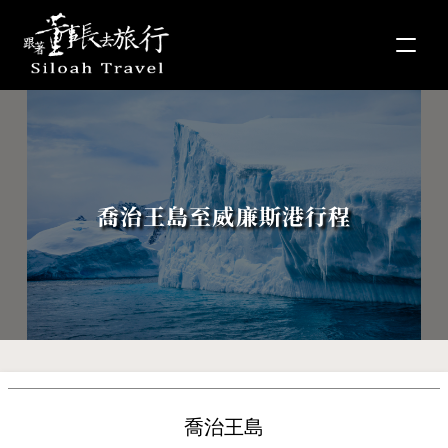
喬治王島至威廉斯港行程
喬治王島