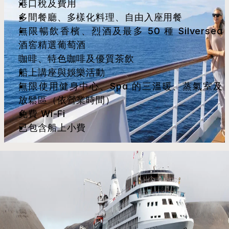
港口稅及費用
多間餐廳、多樣化料理、自由入座用餐
無限暢飲香檳、烈酒及最多 50 種 Silversea 
酒窖精選葡萄酒
咖啡、特色咖啡及優質茶飲
船上講座與娛樂活動
無限使用健身中心、Spa 的三溫暖、蒸氣室及
放鬆區（依營業時間）
免費 Wi-Fi
已包含船上小費