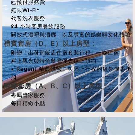
已預付服務費
無限Wi-Fi*
代客洗衣服務
24 小時客房餐飲服務
開放式酒吧與酒廊，以及豐富的娛樂與文化體驗
禮賓套房（D、E）以上房型：
附贈「出發前飯店住宿套裝行程」一晚住宿
岸上觀光與特色餐廳優先線上預約
「Regent 精選體驗」與陸上行程的額外優惠折
扣
閣樓套房（A、B、C）以上房型：
專屬管家服務
每日精緻小點