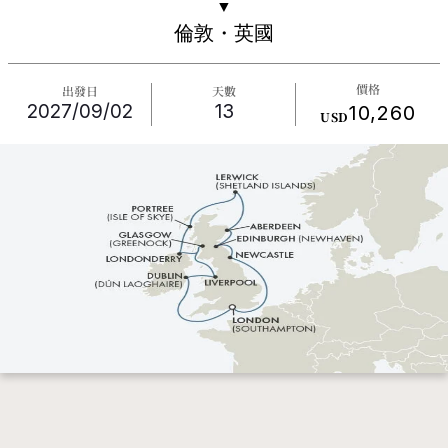
▼
倫敦・英國
價格
出發日
天數
2027/09/02
13
10,260
USD