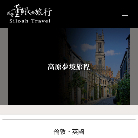
高原夢境旅程
倫敦・英國