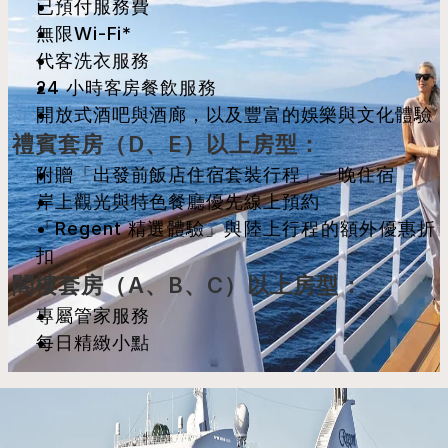
已預付服務費
無限Wi-Fi*
代客洗衣服務
24 小時客房餐飲服務
開放式酒吧與酒廊，以及豐富的娛樂與文化體驗
禮賓套房（D、E）以上房型：
附贈「出發前飯店住宿套裝行程」一晚住宿
岸上觀光與特色餐廳優先線上預約
「Regent 精選體驗」與陸上行程的額外優惠折
扣
閣樓套房（A、B、C）以上房型：
專屬管家服務
每日精緻小點