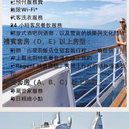
已預付服務費
無限Wi-Fi*
代客洗衣服務
24 小時客房餐飲服務
開放式酒吧與酒廊，以及豐富的娛樂與文化體驗
禮賓套房（D、E）以上房型：
附贈「出發前飯店住宿套裝行程」一晚住宿
岸上觀光與特色餐廳優先線上預約
「Regent 精選體驗」與陸上行程的額外優惠折
扣
閣樓套房（A、B、C）以上房型：
專屬管家服務
每日精緻小點