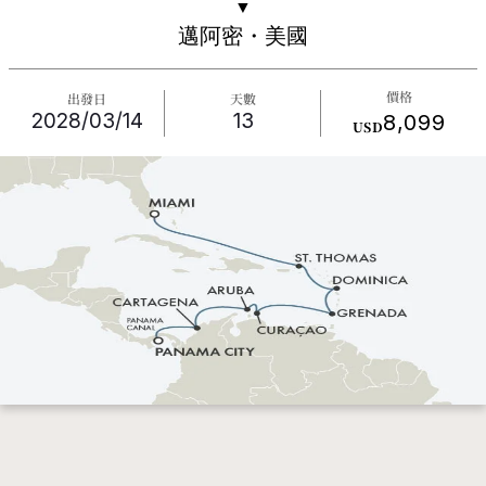
▼
邁阿密・美國
價格
出發日
天數
2028/03/14
13
8,099
USD