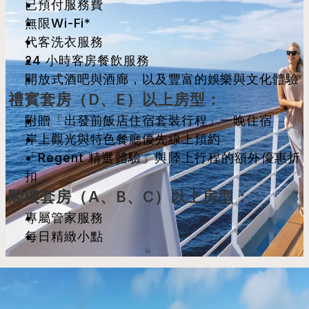
已預付服務費
無限Wi-Fi*
代客洗衣服務
24 小時客房餐飲服務
開放式酒吧與酒廊，以及豐富的娛樂與文化體驗
禮賓套房（D、E）以上房型：
附贈「出發前飯店住宿套裝行程」一晚住宿
岸上觀光與特色餐廳優先線上預約
「Regent 精選體驗」與陸上行程的額外優惠折
扣
閣樓套房（A、B、C）以上房型：
專屬管家服務
每日精緻小點