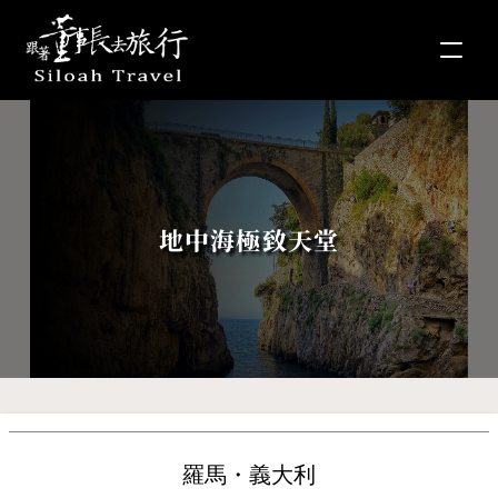
地中海極致天堂
羅馬・義大利