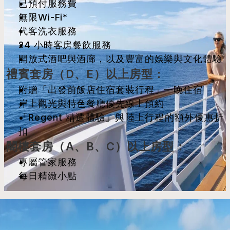
已預付服務費
無限Wi-Fi*
代客洗衣服務
24 小時客房餐飲服務
開放式酒吧與酒廊，以及豐富的娛樂與文化體驗
禮賓套房（D、E）以上房型：
附贈「出發前飯店住宿套裝行程」一晚住宿
岸上觀光與特色餐廳優先線上預約
「Regent 精選體驗」與陸上行程的額外優惠折
扣
閣樓套房（A、B、C）以上房型：
專屬管家服務
每日精緻小點