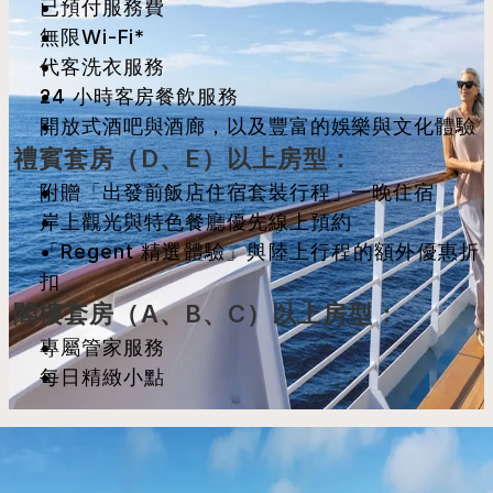
已預付服務費
無限Wi-Fi*
代客洗衣服務
24 小時客房餐飲服務
開放式酒吧與酒廊，以及豐富的娛樂與文化體驗
禮賓套房（D、E）以上房型：
附贈「出發前飯店住宿套裝行程」一晚住宿
岸上觀光與特色餐廳優先線上預約
「Regent 精選體驗」與陸上行程的額外優惠折
扣
閣樓套房（A、B、C）以上房型：
專屬管家服務
每日精緻小點