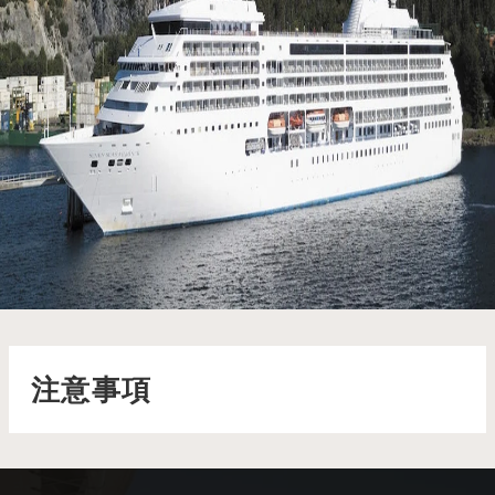
七海水手號 Seven Seas Mariner
七海水手號散發著典雅的氣息，從美味的查特魯酒吧佳餚到優雅
的鑑賞家俱樂部氛圍，每一處都彰顯著非凡品味
了解更多
注意事項