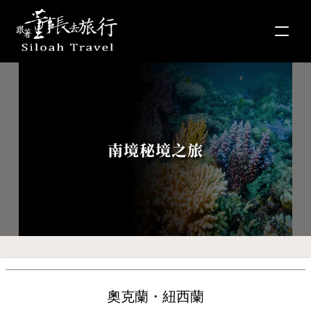
南境秘境之旅
奧克蘭・紐西蘭