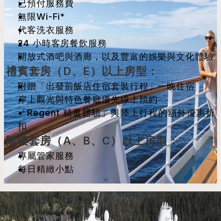
已預付服務費
無限Wi-Fi*
代客洗衣服務
24 小時客房餐飲服務
開放式酒吧與酒廊，以及豐富的娛樂與文化體驗
禮賓套房（D、E）以上房型：
附贈「出發前飯店住宿套裝行程」一晚住宿
岸上觀光與特色餐廳優先線上預約
「Regent 精選體驗」與陸上行程的額外優惠折
扣
閣樓套房（A、B、C）以上房型：
專屬管家服務
每日精緻小點