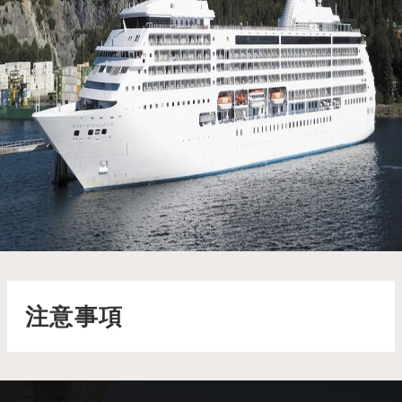
七海水手號 Seven Seas Mariner
七海水手號散發著典雅的氣息，從美味的查特魯酒吧佳餚到優雅
的鑑賞家俱樂部氛圍，每一處都彰顯著非凡品味
了解更多
注意事項