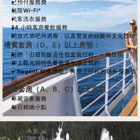
已預付服務費
無限Wi-Fi*
代客洗衣服務
24 小時客房餐飲服務
開放式酒吧與酒廊，以及豐富的娛樂與文化體驗
禮賓套房（D、E）以上房型：
附贈「出發前飯店住宿套裝行程」一晚住宿
岸上觀光與特色餐廳優先線上預約
「Regent 精選體驗」與陸上行程的額外優惠折
扣
閣樓套房（A、B、C）以上房型：
專屬管家服務
每日精緻小點