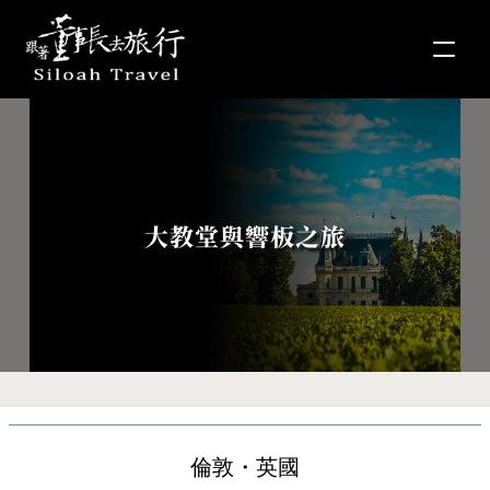
大教堂與響板之旅
倫敦・英國