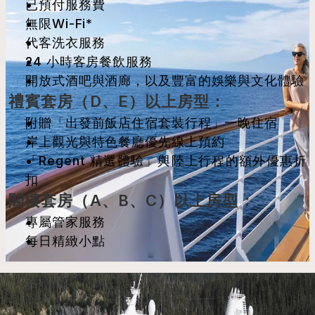
已預付服務費
無限Wi-Fi*
代客洗衣服務
24 小時客房餐飲服務
開放式酒吧與酒廊，以及豐富的娛樂與文化體驗
禮賓套房（D、E）以上房型：
附贈「出發前飯店住宿套裝行程」一晚住宿
岸上觀光與特色餐廳優先線上預約
「Regent 精選體驗」與陸上行程的額外優惠折
扣
閣樓套房（A、B、C）以上房型：
專屬管家服務
每日精緻小點