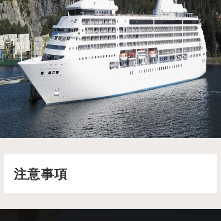
七海水手號 Seven Seas Mariner
七海水手號散發著典雅的氣息，從美味的查特魯酒吧佳餚到優雅
的鑑賞家俱樂部氛圍，每一處都彰顯著非凡品味
了解更多
注意事項