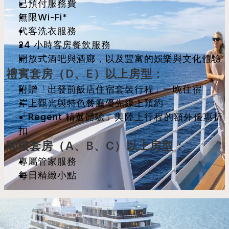
已預付服務費
無限Wi-Fi*
代客洗衣服務
24 小時客房餐飲服務
開放式酒吧與酒廊，以及豐富的娛樂與文化體驗
禮賓套房（D、E）以上房型：
附贈「出發前飯店住宿套裝行程」一晚住宿
岸上觀光與特色餐廳優先線上預約
「Regent 精選體驗」與陸上行程的額外優惠折
扣
閣樓套房（A、B、C）以上房型：
專屬管家服務
每日精緻小點