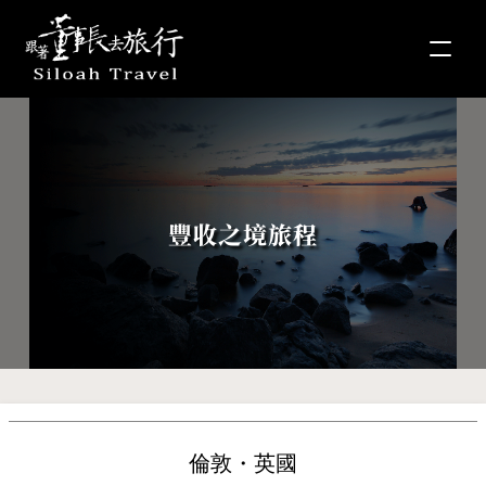
豐收之境旅程
倫敦・英國