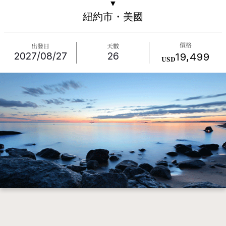
▼
紐約市・美國
價格
出發日
天數
2027/08/27
26
19,499
USD