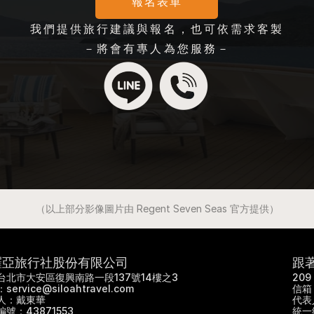
報名表單
我們提供旅行建議與報名，也可依需求客製
－將會有專人為您服務－
（以上部分影像圖片由 Regent Seven Seas 官方提供）
羅亞旅行社股份有限公司
跟
6 台北市大安區復興南路一段137號14樓之3
20
service@siloahtravel.com
信箱：
人：戴東華
代表
號：43871553
統一