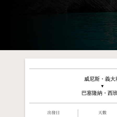
威尼斯・義大
▼
巴塞隆納・西
出發日
天數