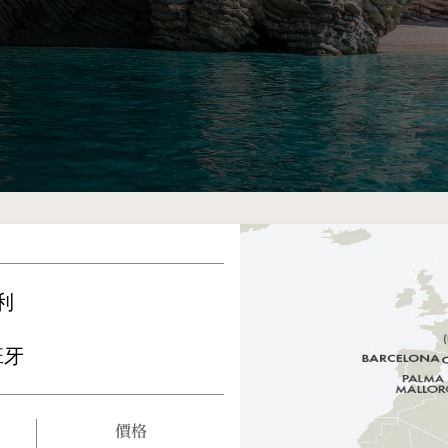
利
班牙
價格