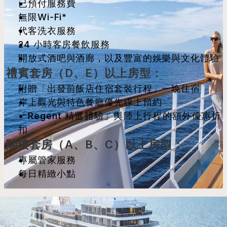
已預付服務費
無限Wi-Fi*
代客洗衣服務
24 小時客房餐飲服務
開放式酒吧與酒廊，以及豐富的娛樂與文化體驗
禮賓套房（D、E）以上房型：
附贈「出發前飯店住宿套裝行程」一晚住宿
岸上觀光與特色餐廳優先線上預約
「Regent 精選體驗」與陸上行程的額外優惠折
扣
閣樓套房（A、B、C）以上房型：
專屬管家服務
每日精緻小點