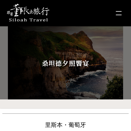
桑坦德夕照饗宴
里斯本・葡萄牙