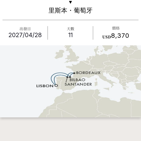
▼
里斯本・葡萄牙
價格
出發日
天數
2027/04/28
11
8,370
USD