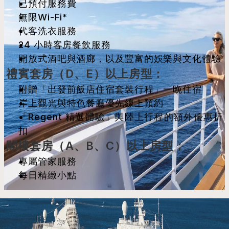
已預付服務費
無限Wi-Fi*
代客洗衣服務
24 小時客房餐飲服務
開放式酒吧與酒廊，以及豐富的娛樂與文化體驗
禮賓套房（D、E）以上房型：
附贈「出發前飯店住宿套裝行程」一晚住宿
岸上觀光與特色餐廳優先線上預約
「Regent 精選體驗」與陸上行程的額外優惠折
扣
閣樓套房（A、B、C）以上房型：
專屬管家服務
每日精緻小點