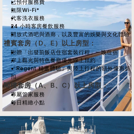
已預付服務費
無限Wi-Fi*
代客洗衣服務
24 小時客房餐飲服務
開放式酒吧與酒廊，以及豐富的娛樂與文化體驗
禮賓套房（D、E）以上房型：
附贈「出發前飯店住宿套裝行程」一晚住宿
岸上觀光與特色餐廳優先線上預約
「Regent 精選體驗」與陸上行程的額外優惠折
扣
閣樓套房（A、B、C）以上房型：
專屬管家服務
每日精緻小點