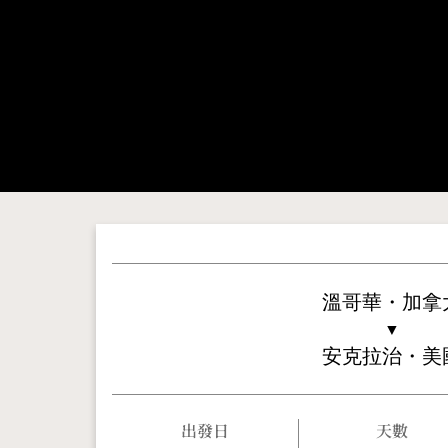
溫哥華・加拿
▼
安克拉治・美
出發日
天數