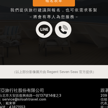
報名表單
我們提供旅行建議與報名，也可依需求客製
－將會有專人為您服務－
（以上部分影像圖片由 Regent Seven Seas 官方提供）
羅亞旅行社股份有限公司
跟
6 台北市大安區復興南路一段137號14樓之3
20
service@siloahtravel.com
信箱：
人：戴東華
代表
號：43871553
統一