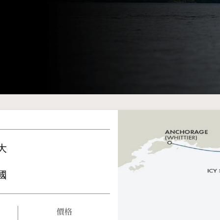
大
國
價格