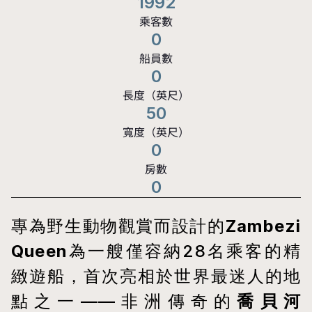
1992
乘客數
0
船員數
0
長度（英尺）
50
寬度（英尺）
0
房數
0
專為野生動物觀賞而設計的
Zambezi 
Queen
為一艘僅容納28名乘客的精
緻遊船，首次亮相於世界最迷人的地
點之一——非洲傳奇的
喬貝河