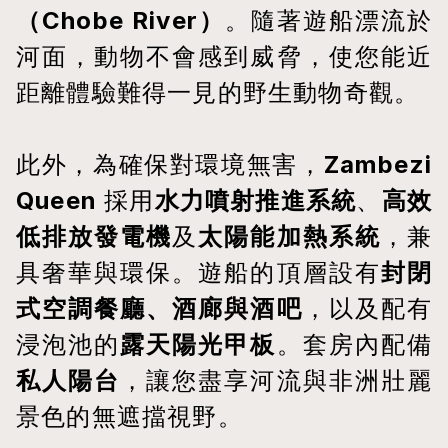
（Chobe River）
。隨著遊船漂流於
河面，動物不會感到威脅，使您能近
距離體驗難得一見的野生動物奇觀。
此外，為確保對環境無害，
Zambezi 
Queen
 採用
水力噴射推進系統
、
高效
低排放發電機
及
太陽能加熱系統
，兼
具奢華與環保。遊船的頂層設有
封閉
式空調餐廳、酒廊與酒吧
，以及配有
浸泡池的
露天陽光甲板
。套房內配備
私人陽台
，讓您盡享河流與非洲壯麗
景色的無遮擋視野。