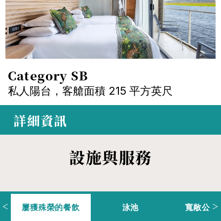
Category SB
私人陽台，客艙面積 215 平方英尺
 詳細資訊
設施與服務
<
>
屢獲殊榮的餐飲
泳池
寬敞公共