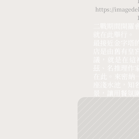
https://image
二戰期間開羅
就在此舉行。
最接近金字塔的
店是由舊有皇
議，就是在這
茲、名推理作
在此。來密納
座淺水池，知
景，讓用餐氛