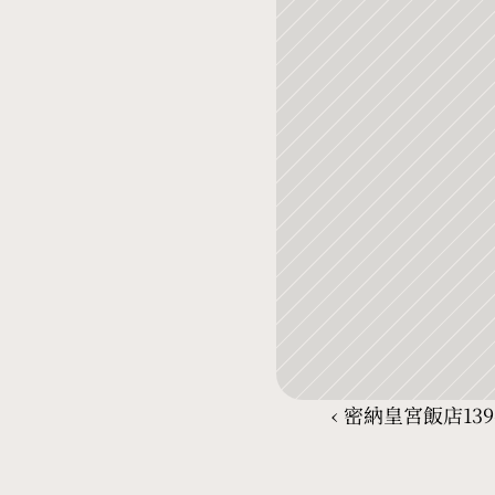
‹ 密納皇宮飯店13