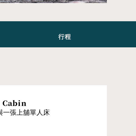
行程
 Cabin
與一張上舖單人床