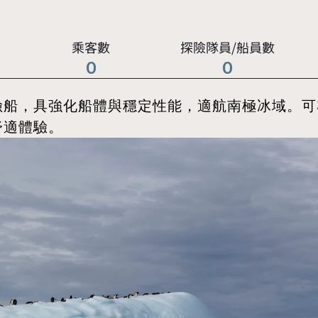
乘客數
探險隊員/船員數
0
0
船，具強化船體與穩定性能，適航南極冰域。可容
舒適體驗。