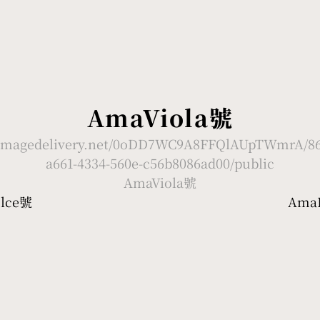
AmaViola號
//imagedelivery.net/0oDD7WC9A8FFQlAUpTWmrA/86
a661-4334-560e-c56b8086ad00/public
AmaViola號
olce號
AmaR