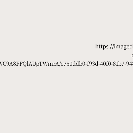
https://image
D7WC9A8FFQlAUpTWmrA/c750ddb0-f93d-40f0-81b7-948