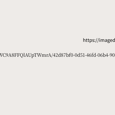
https://image
D7WC9A8FFQlAUpTWmrA/42d87bf0-0d51-46fd-06b4-90