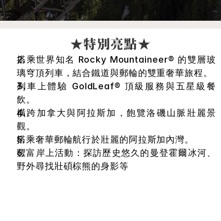
★特別亮點★
搭乘世界知名 Rocky Mountaineer® 的雙層玻
璃穹頂列車，結合鐵道與郵輪的雙重奢華旅程。
列車上體驗 GoldLeaf® 頂級服務與五星級餐
飲。
橫跨加拿大與阿拉斯加，飽覽洛磯山脈壯麗景
觀。
搭乘奢華郵輪航行於壯麗的阿拉斯加內灣。
豐富岸上活動：探訪歷史悠久的曼登霍爾冰河、
野外尋找壯碩棕熊的身影等