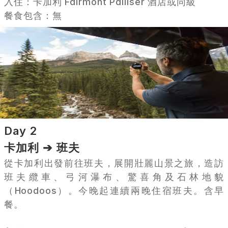
入住：卡加利 Fairmont Palliser 酒店或同級
餐食包含：無
Day 2
卡加利 ➔ 班夫
從卡加利出發前往班夫，展開壯麗山景之旅，造訪
班夫纜車、弓河瀑布、驚喜角及石林地貌
（Hoodoos）。今晚起連續兩晚住宿班夫。含早
餐。