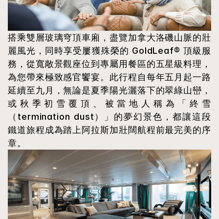
搭乘雙層玻璃穹頂車廂，盡覽加拿大洛磯山脈的壯
麗風光，同時享受屢獲殊榮的 GoldLeaf® 頂級服
務，從寬敞景觀座位到專屬用餐區的五星級料理，
為您帶來極致感官饗宴。此行程自每年五月起一路
延續至九月，無論是夏季陽光灑落下的翠綠山巒，
或秋季初雪覆頂、被當地人稱為「終雪
（termination dust）」的夢幻景色，都讓這段
鐵道旅程成為踏上阿拉斯加壯闊航程前最完美的序
章。