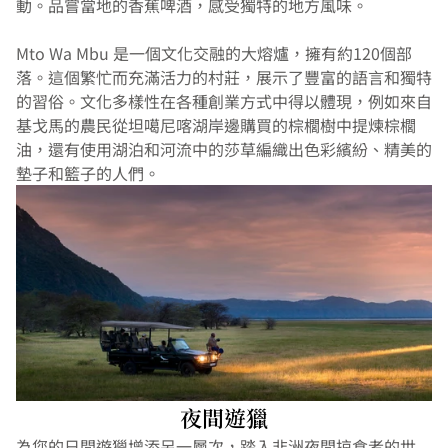
動。品嘗當地的香蕉啤酒，感受獨特的地方風味。
Mto Wa Mbu 是一個文化交融的大熔爐，擁有約120個部
落。這個繁忙而充滿活力的村莊，展示了豐富的語言和獨特
的習俗。文化多樣性在各種創業方式中得以體現，例如來自
基戈馬的農民從坦噶尼喀湖岸邊購買的棕櫚樹中提煉棕櫚
油，還有使用湖泊和河流中的莎草編織出色彩繽紛、精美的
墊子和籃子的人們。
夜間遊獵
為您的日間遊獵增添另一層次，踏入非洲夜間掠食者的世