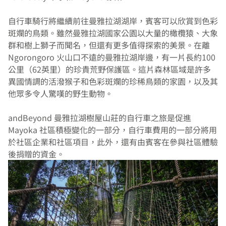
自行車騎行將繼續前往曼雅拉湖湖岸，賓客可以欣賞到色彩
斑斕的鳥類。雖然曼雅拉湖國家公園以大量的橄欖猿、大象
群和樹上獅子而聞名，但還有更多值得探索的美景。在離 
Ngorongoro 火山口不遠的曼雅拉湖岸邊，有一片長約100
公里（62英里）的珍貴荒野保護區。這片森林區域是許多
異國情調的活潑猴子和色彩斑斕的珍稀鳥類的家園，以及其
他眾多令人驚嘆的野生動物。
andBeyond 曼雅拉湖樹屋山莊的自行車之旅是促進 
Mayoka 社區積極變化的一部分，自行車費用的一部分將用
於社區企業和社區項目，此外，還有由賓客在參與社區體驗
後捐贈的資金。