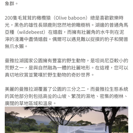
象群。
200隻毛茸茸的橄欖猿（Olive baboon）總是喜歡歡樂時
光，黑色的雄性長頸鹿則悠然地俯瞰樹梢。湖邊的普通角馬
亞種（wildebeest）在嬉戲，而擁有壯麗角的水牛則在泥
濘的淺灘中盡情嬉戲。偶爾可以遇見難以捉摸的豹子和開普
無爪水獺。
曼雅拉湖國家公園擁有豐富的野生動物，是坦尚尼亞較小的
荒野之一，是與自然融為一體的壯麗地形。在這裡，您可以
真切地欣賞並驚嘆於野生動物的奇妙世界。
美麗的曼雅拉湖覆蓋了公園的三分之二，而曼雅拉生態系統
的其他部分則包括高耸的山坡、繁茂的濕地、密集的樹林、
廣闊的草地區域和溫泉。