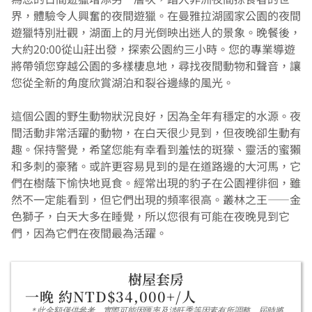
界，體驗令人興奮的夜間遊獵。在曼雅拉湖國家公園的夜間
遊獵特別壯觀，湖面上的月光倒映出迷人的景象。晚餐後，
大約20:00從山莊出發，探索公園約三小時。您的專業導遊
將帶領您穿越公園的多樣棲息地，尋找夜間動物和聲音，讓
您從全新的角度欣賞湖泊和裂谷邊緣的風光。
這個公園的野生動物狀況良好，因為全年有穩定的水源。夜
間活動非常活躍的動物，在白天很少見到，但夜晚卻生動有
趣。保持警覺，希望您能有幸看到羞怯的斑獴、靈活的蜜獺
和多刺的豪豬。或許更容易見到的是在道路邊的大河馬，它
們在樹蔭下愉快地覓食。經常出現的豹子在公園裡徘徊，雖
然不一定能看到，但它們出現的頻率很高。叢林之王——金
色獅子，白天大多在睡覺，所以您很有可能在夜晚見到它
們，因為它們在夜間最為活躍。
樹屋套房
一晚 約NTD$34,000+/人
＊此金額僅供參考，實際可能因匯率及淡旺季等因素有所調整，屆時將