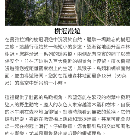
樹冠漫遊
在曼雅拉湖的樹冠漫遊中沉浸於自然，體驗一場難忘的樹冠
之旅。這趟行程始於一條短小的步道，逐漸從地面升至森林
樹冠。您將滑過一系列的懸索橋，兩側配有厚實的網子以確
保安全，並在巧妙融入巨大樹幹的觀景台上停留。這次樹冠
漫遊讓您近距離觀察樹上的生活，與猴子、鳥類和蝴蝶面對
面，並由導遊陪同。您將在距離森林地面最多18米（59英
尺）的高空中懸吊約一小時。
這裡提供了壯觀的鳥瞰視角，希望您能在繁茂的樹葉中發現
迷人的野生動物。龐大的灰色大象穿越灌木叢和樹木，自豪
的水牛則在森林地面徘徊。您隨時能看到無數的藍猴，它們
嬉戲玩耍，喜歡在懸索橋上跳躍和玩捉迷藏，甚至可能會與
您一起在樹冠上滑行。仔細聆聽，您會聽到鳥類交談和啁啾
的交響樂，尤其是那隻發出喇叭聲的銀頰犀鳥。