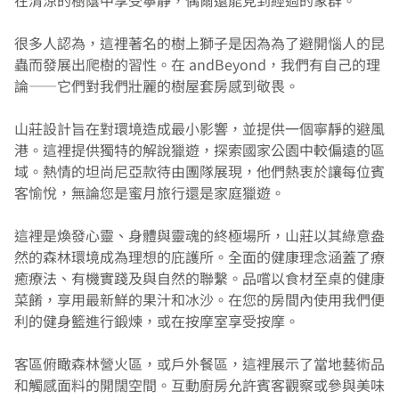
在清涼的樹蔭中享受寧靜，偶爾還能見到經過的象群。
很多人認為，這裡著名的樹上獅子是因為為了避開惱人的昆
蟲而發展出爬樹的習性。在 andBeyond，我們有自己的理
論——它們對我們壯麗的樹屋套房感到敬畏。
山莊設計旨在對環境造成最小影響，並提供一個寧靜的避風
港。這裡提供獨特的解說獵遊，探索國家公園中較偏遠的區
域。熱情的坦尚尼亞款待由團隊展現，他們熱衷於讓每位賓
客愉悅，無論您是蜜月旅行還是家庭獵遊。
這裡是煥發心靈、身體與靈魂的終極場所，山莊以其綠意盎
然的森林環境成為理想的庇護所。全面的健康理念涵蓋了療
癒療法、有機實踐及與自然的聯繫。品嚐以食材至桌的健康
菜餚，享用最新鮮的果汁和冰沙。在您的房間內使用我們便
利的健身籃進行鍛煉，或在按摩室享受按摩。
客區俯瞰森林營火區，或戶外餐區，這裡展示了當地藝術品
和觸感面料的開闊空間。互動廚房允許賓客觀察或參與美味