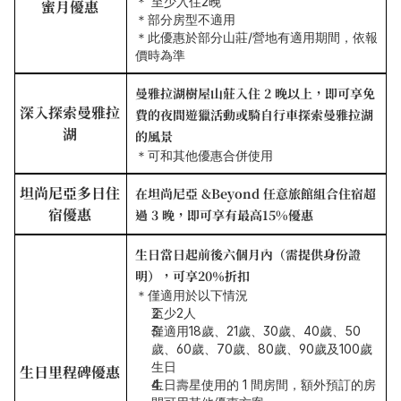
＊ 至少入住2晚
蜜月優惠
＊部分房型不適用
＊此優惠於部分山莊/營地有適用期間，依報
價時為準
曼雅拉湖樹屋山莊入住 2 晚以上，即可享免
深入探索曼雅拉
費的夜間遊獵活動或騎自行車探索曼雅拉湖
湖
的風景
＊可和其他優惠合併使用
坦尚尼亞多日住
在坦尚尼亞 &Beyond 任意旅館組合住宿超
宿優惠
過 3 晚，即可享有最高15%優惠
生日當日起前後六個月內（需提供身份證
明），可享20％折扣
＊僅適用於以下情況
至少2人
僅適用18歲、21歲、30歲、40歲、50
歲、60歲、70歲、80歲、90歲及100歲
生日
生日里程碑優惠
生日壽星使用的 1 間房間，額外預訂的房