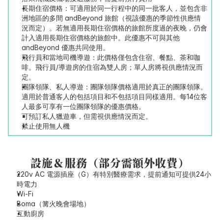
長期住宿價格：可適用於同一行程中的同一批客人，並包含非
洲地區的多間 andBeyond 旅館（視該優惠的季節性供應情
況而定）。若無適用長期住宿價格的旅館所度過的夜晚，仍會
計入適用長期住宿價格的旅館中。此優惠不可與其他 
andBeyond 優惠共同使用。
飛行員和當地司機導遊：此價格僅包含住宿、餐點、茶和咖
啡。飛行員/導遊房的住宿為雙人房；單人房將視供應情況而
定。
團隊領隊、私人導遊：團隊領隊價格適用於真正的團隊領隊。
適用於普通客人的包括項目和不包括項目同樣適用。每14位客
人最多可享有一位團隊領隊的優惠價格。
可預訂私人獵遊車，但需視供應情況而定。
禁止使用無人機
設施＆服務（部分需額外收費）
220v AC 電源插座（G）有特別醫療需求，提前通知可提供24小
時電力
Wi-Fi
Boma（篝火晚會場地）
互動廚房