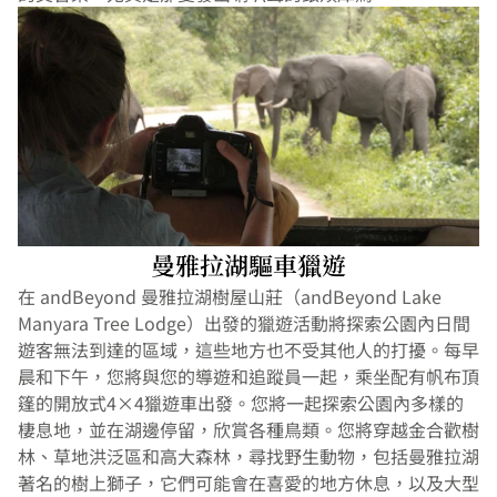
曼雅拉湖驅車獵遊
在 andBeyond 曼雅拉湖樹屋山莊（andBeyond Lake 
Manyara Tree Lodge）出發的獵遊活動將探索公園內日間
遊客無法到達的區域，這些地方也不受其他人的打擾。每早
晨和下午，您將與您的導遊和追蹤員一起，乘坐配有帆布頂
篷的開放式4×4獵遊車出發。您將一起探索公園內多樣的
棲息地，並在湖邊停留，欣賞各種鳥類。您將穿越金合歡樹
林、草地洪泛區和高大森林，尋找野生動物，包括曼雅拉湖
著名的樹上獅子，它們可能會在喜愛的地方休息，以及大型