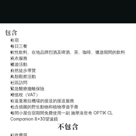
包含
住宿
每日三餐
軟性飲料、在地品牌烈酒及啤酒、茶、咖啡、獵遊期間的飲料
洗衣服務
獵遊活動
自然徒步導覽
鳥類觀察活動
社區訪問
緊急醫療撤離保險
增值稅（VAT）
往返曼雅拉機場的接送的接送服務
包含插圖的野生動物和植物導遊手冊
每間小屋住宿期間免費使用一副 施華洛世奇 OPTIK CL 
Companion 8x30望遠鏡
不包含
行政費用