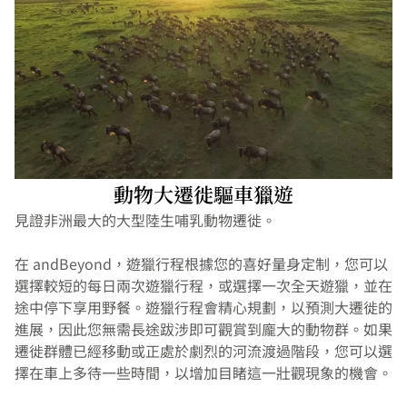
動物大遷徙驅車獵遊
見證非洲最大的大型陸生哺乳動物遷徙。
在 andBeyond，遊獵行程根據您的喜好量身定制，您可以
選擇較短的每日兩次遊獵行程，或選擇一次全天遊獵，並在
途中停下享用野餐。遊獵行程會精心規劃，以預測大遷徙的
進展，因此您無需長途跋涉即可觀賞到龐大的動物群。如果
遷徙群體已經移動或正處於劇烈的河流渡過階段，您可以選
擇在車上多待一些時間，以增加目睹這一壯觀現象的機會。