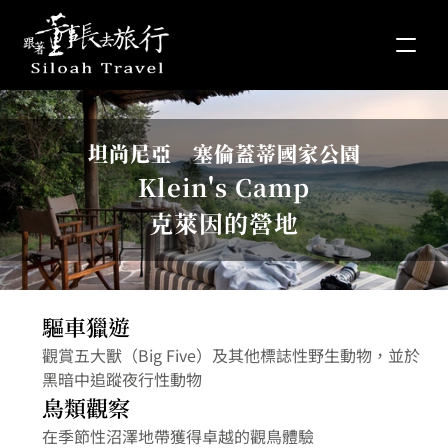
坦尚尼亞　塞倫蓋蒂國家公園
Klein's Camp
克萊因的營地
驅車獵遊
觀賞五大獸（Big Five）及其他標誌性野生動物，並於
黑暗中追蹤夜行性動物
鳥類觀察
在季節性沼澤地帶獲得卓越的觀鳥體驗