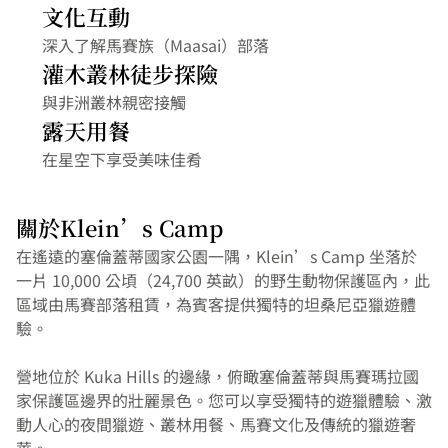
文化互動
深入了解馬賽族（Maasai）部落
灌木叢林徒步探險
與非洲叢林親密接觸
露天用餐
在星空下享受美味佳肴
關於Klein’s Camp
在遙遠的塞倫蓋蒂國家公園一隅，Klein’s Camp 坐落於
一片 10,000 公頃（24,700 英畝）的野生動物保護區內，此
區域由馬賽部落租賃，為賓客提供獨特的坦桑尼亞獵遊體
驗。
營地位於 Kuka Hills 的邊緣，俯瞰塞倫蓋蒂與馬賽瑪拉國
家保護區邊界的壯麗景色。您可以享受獨特的遊獵體驗、激
動人心的夜間獵遊、叢林用餐、馬賽文化及傳統的獵遊奢