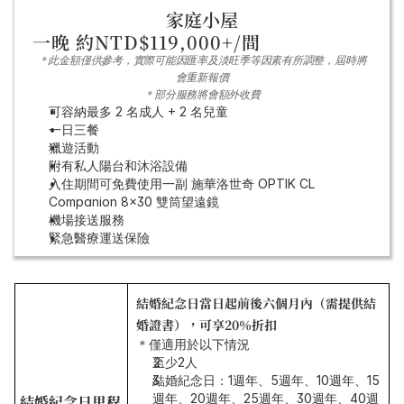
家庭小屋
一晚 約NTD$119,000+/間
＊此金額僅供參考，實際可能因匯率及淡旺季等因素有所調整，屆時將
會重新報價
＊部分服務將會額外收費
可容納最多 2 名成人 + 2 名兒童
一日三餐
獵遊活動
附有私人陽台和沐浴設備
入住期間可免費使用一副 施華洛世奇 OPTIK CL 
Companion 8x30 雙筒望遠鏡
機場接送服務
緊急醫療運送保險
結婚紀念日當日起前後六個月內（需提供結
婚證書），可享20％折扣
＊僅適用於以下情況
至少2人
結婚紀念日：1週年、5週年、10週年、15
週年、20週年、25週年、30週年、40週
結婚紀念日里程