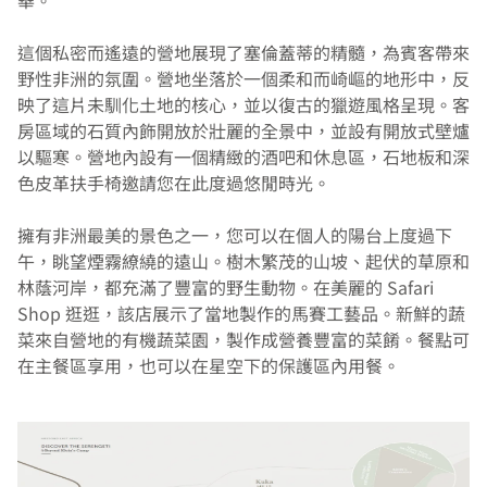
華。
這個私密而遙遠的營地展現了塞倫蓋蒂的精髓，為賓客帶來
野性非洲的氛圍。營地坐落於一個柔和而崎嶇的地形中，反
映了這片未馴化土地的核心，並以復古的獵遊風格呈現。客
房區域的石質內飾開放於壯麗的全景中，並設有開放式壁爐
以驅寒。營地內設有一個精緻的酒吧和休息區，石地板和深
色皮革扶手椅邀請您在此度過悠閒時光。
擁有非洲最美的景色之一，您可以在個人的陽台上度過下
午，眺望煙霧繚繞的遠山。樹木繁茂的山坡、起伏的草原和
林蔭河岸，都充滿了豐富的野生動物。在美麗的 Safari 
Shop 逛逛，該店展示了當地製作的馬賽工藝品。新鮮的蔬
菜來自營地的有機蔬菜園，製作成營養豐富的菜餚。餐點可
在主餐區享用，也可以在星空下的保護區內用餐。