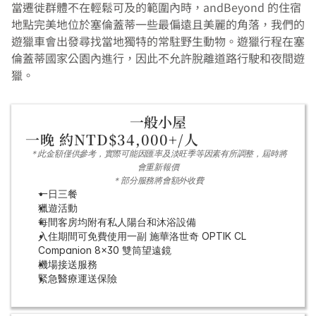
當遷徙群體不在輕鬆可及的範圍內時，andBeyond 的住宿
地點完美地位於塞倫蓋蒂一些最偏遠且美麗的角落，我們的
遊獵車會出發尋找當地獨特的常駐野生動物。遊獵行程在塞
倫蓋蒂國家公園內進行，因此不允許脫離道路行駛和夜間遊
獵。
一般小屋
一晚 約NTD$34,000+/人
＊此金額僅供參考，實際可能因匯率及淡旺季等因素有所調整，屆時將
會重新報價
＊部分服務將會額外收費
一日三餐
獵遊活動
每間客房均附有私人陽台和沐浴設備
入住期間可免費使用一副 施華洛世奇 OPTIK CL 
Companion 8x30 雙筒望遠鏡
機場接送服務
緊急醫療運送保險