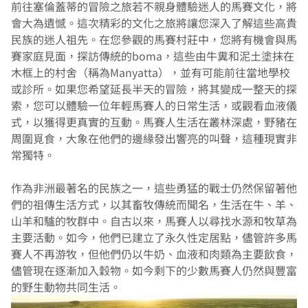
前往塞倫蓋蒂的冒險之旅若不親身體驗迷人的馬賽文化，將
會大為遺憾。這次精彩的文化之旅將讓您深入了解這些高貴
民族的迷人祖先。在您參觀的馬賽村莊中，您將有機會與馬
賽家庭見面，探訪傳統的boma，這些由牛糞和泥土塗抹在
木框上的村舍（稱為Manyatta），並有可能前往當地學校
或診所。如果您希望延長半天的冒險，將其變成一整天的探
索，您可以體驗一位年輕馬賽人的日常生活，或觀看血液儀
式，以獲得更真實的互動。馬賽人生活在叢林深處，野豬在
周圍覓食，大象在他們的邊緣發出響亮的叫聲，這種現實非
常獨特。
作為非洲最著名的民族之一，這些勇猛的戰士仍然保留著他
們的祖傳生活方式，以其畜牧傳統而聞名，生活在牛、羊、
山羊和驢的牧群中。自古以來，馬賽人以尋找水源和牧草為
主要活動。如今，他們已建立了永久性定居點，儘管許多馬
賽人不再游牧，但他們仍以牛奶、血液和肉類為主要飲食，
儘管現在逐漸加入穀物。如今剩下的少數馬賽人仍然與豐富
的野生動物共同生活。