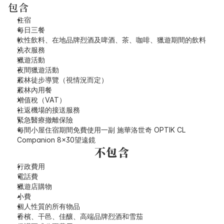
包含
住宿
每日三餐
軟性飲料、在地品牌烈酒及啤酒、茶、咖啡、獵遊期間的飲料
洗衣服務
獵遊活動
夜間獵遊活動
叢林徒步導覽（視情況而定）
叢林內用餐
增值稅（VAT）
往返機場的接送服務
緊急醫療撤離保險
每間小屋住宿期間免費使用一副 施華洛世奇 OPTIK CL 
Companion 8x30望遠鏡
不包含
行政費用
電話費
獵遊店購物
小費
個人性質的所有物品
香檳、干邑、佳釀、高端品牌烈酒和雪茄