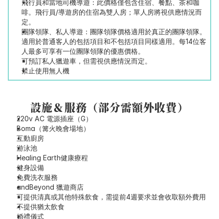
飛行員和當地司機導遊：此價格僅包含住宿、餐點、茶和咖
啡。飛行員/導遊房的住宿為雙人房；單人房將視供應情況而
定。
團隊領隊、私人導遊：團隊領隊價格適用於真正的團隊領隊。
適用於普通客人的包括項目和不包括項目同樣適用。每14位客
人最多可享有一位團隊領隊的優惠價格。
可預訂私人獵遊車，但需視供應情況而定。
禁止使用無人機
設施＆服務（部分需額外收費）
220v AC 電源插座（G）
Boma（篝火晚會場地）
互動廚房
游泳池
Healing Earth健康療程
健身設備
免費洗衣服務
andBeyond 獵遊商店
可提供清真或其他特殊飲食，需提前4週要求並會收取額外費用
不提供猶太飲食
婚禮儀式