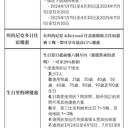
＊僅在下面期間有效：
   ・2024年1月11日至4月30日及2024年11月
1日至12月20日
   ・2025年1月11日至4月30日及2025年11月
1日至12月20日
坦尚尼亞多日住
在坦尚尼亞 &Beyond 任意旅館組合住宿超
宿優惠
過 3 晚，即可享有最高15%優惠
生日當日起前後六個月內（需提供身份證
明），可享20％折扣
＊僅適用於以下情況
至少2人
僅適用18歲、21歲、30歲、40歲、50
歲、60歲、70歲、80歲、90歲及100歲
生日
生日里程碑優惠
生日壽星使用的 1 間房間，額外預訂的房
間可用其他優惠方案
南非、莫三比克和納米比亞 1〜5晚，其
他地區 1〜3晚
不適用於加拉巴哥探索號＆恩加拉樹屋
不適用於3月24日至4月12日、7月1日至8