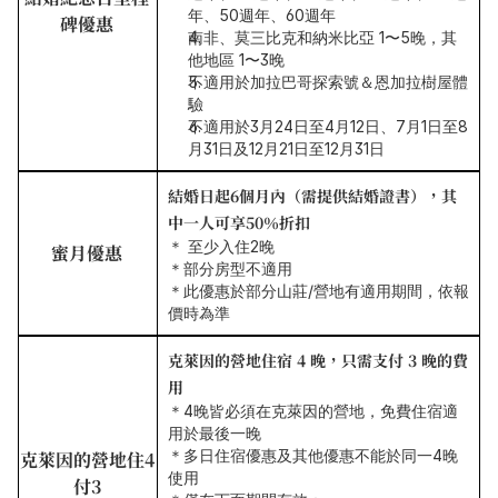
年、50週年、60週年
碑優惠
南非、莫三比克和納米比亞 1〜5晚，其
他地區 1〜3晚
不適用於加拉巴哥探索號＆恩加拉樹屋體
驗
不適用於3月24日至4月12日、7月1日至8
月31日及12月21日至12月31日　
結婚日起6個月內（需提供結婚證書），其
中一人可享50％折扣
＊ 至少入住2晚
蜜月優惠
＊部分房型不適用
＊此優惠於部分山莊/營地有適用期間，依報
價時為準
克萊因的營地住宿 4 晚，只需支付 3 晚的費
用
＊4晚皆必須在克萊因的營地，免費住宿適
用於最後一晚
＊多日住宿優惠及其他優惠不能於同一4晚
克萊因的營地住4
使用
付3