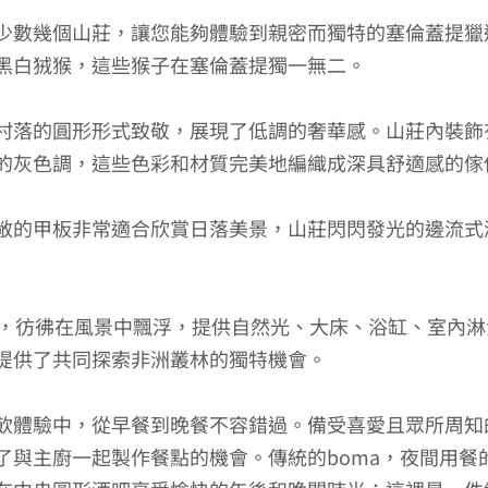
少數幾個山莊，讓您能夠體驗到親密而獨特的塞倫蓋提獵
黑白狨猴，這些猴子在塞倫蓋提獨一無二。
落的圓形形式致敬，展現了低調的奢華感。山莊內裝飾有K
的灰色調，這些色彩和材質完美地編織成深具舒適感的傢
敞的甲板非常適合欣賞日落美景，山莊閃閃發光的邊流式
地，彷彿在風景中飄浮，提供自然光、大床、浴缸、室內
提供了共同探索非洲叢林的獨特機會。
飲體驗中，從早餐到晚餐不容錯過。備受喜愛且眾所周知
了與主廚一起製作餐點的機會。傳統的boma，夜間用餐