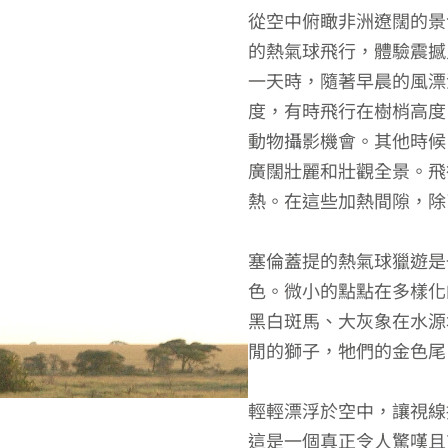
從空中俯瞰非洲遼闊的景
的熱氣球飛行，體驗震撼
一天時，隨著早晨的風漂
度，有時飛行在樹梢高度
動物攝影機會。其他時候
廣闊壯麗和壯觀全景。飛
熱。在這些加熱間隙，除
塞倫蓋提的熱氣球獵遊是
色。微小的點點在多樣化
黑白斑馬、大灰象在水源
閒的獅子，牠們的金色尾
輕輕漂浮於空中，讓視線
這是一個真正令人驚嘆且