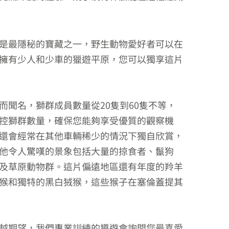
是最隱秘的寶藏之一，野生動物愛好者可以在
擁有少人和少車的獵遊平原，您可以獨享這片
而聞名，獅群成員數量從20隻到60隻不等，
控獅群數量，確保您能夠享受優質的觀察機
還會經常在其他車輛稀少的情況下獨自欣賞，
他令人驚嘆的景象包括大量的掠食者、鬣狗
及草原動物群。這片偏遠地區還有年度的羚羊
猴和獨特的黑白狨猴，這些猴子在塞倫蓋提其
越期望，我們專業訓練的導遊會詢問您最喜愛