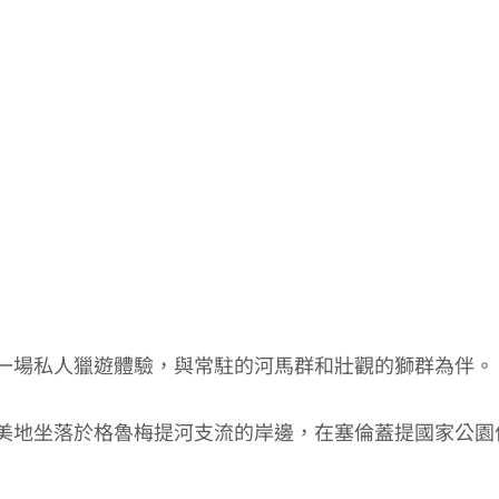
一場私人獵遊體驗，與常駐的河馬群和壯觀的獅群為伴。
 River Lodge 完美地坐落於格魯梅提河支流的岸邊，在塞倫