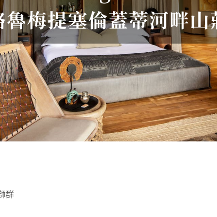
格魯梅提塞倫蓋蒂河畔山
獅群