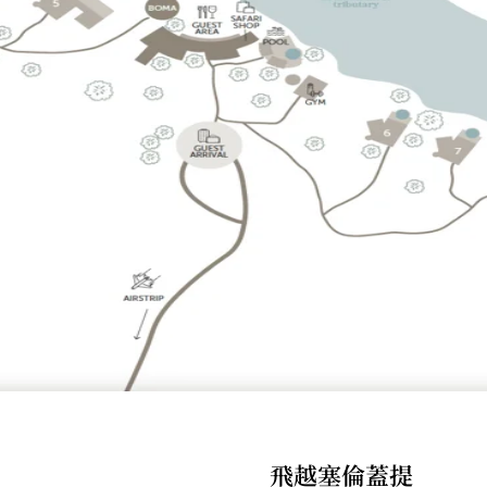
飛越塞倫蓋提