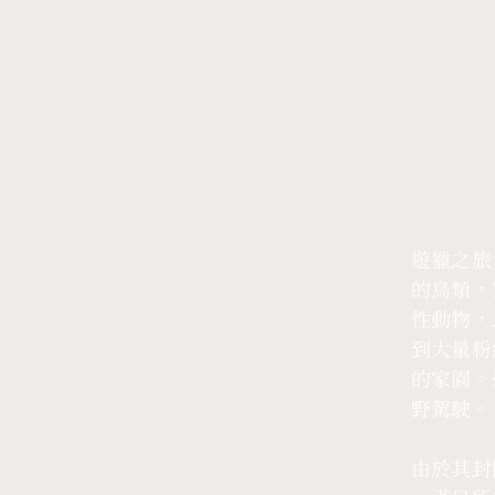
遊獵之旅
的鳥類，
性動物，
到大量粉
的家園。
野駕駛。
由於其封