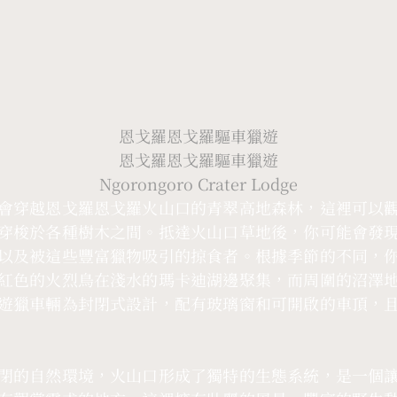
恩戈羅恩戈羅驅車獵遊
恩戈羅恩戈羅驅車獵遊
Ngorongoro Crater Lodge
會穿越恩戈羅恩戈羅火山口的青翠高地森林，這裡可以
穿梭於各種樹木之間。抵達火山口草地後，你可能會發
以及被這些豐富獵物吸引的掠食者。根據季節的不同，
紅色的火烈鳥在淺水的瑪卡迪湖邊聚集，而周圍的沼澤
遊獵車輛為封閉式設計，配有玻璃窗和可開啟的車頂，
閉的自然環境，火山口形成了獨特的生態系統，是一個