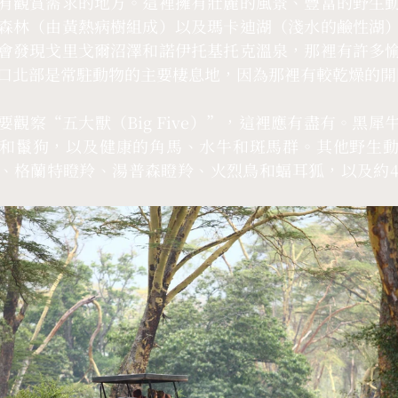
有觀賞需求的地方。這裡擁有壯麗的風景、豐富的野生
森林（由黃熱病樹組成）以及瑪卡迪湖（淺水的鹼性湖
會發現戈里戈爾沼澤和諾伊托基托克溫泉，那裡有許多
口北部是常駐動物的主要棲息地，因為那裡有較乾燥的開
要觀察“五大獸（Big Five）”，這裡應有盡有。黑犀
和鬣狗，以及健康的角馬、水牛和斑馬群。其他野生
、格蘭特瞪羚、湯普森瞪羚、火烈鳥和蝠耳狐，以及約4