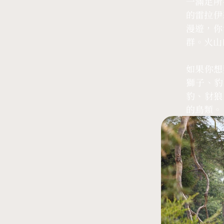
一滿足所
的雷拉伊
漫遊，你
群。火山
如果你想
獅子、豹
豹、豺狼
的鳥類。