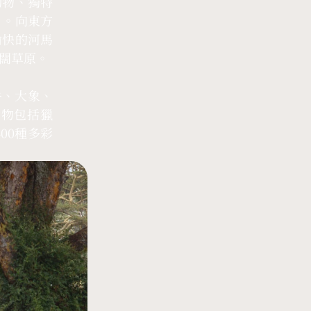
動物、獨特
）。向東方
愉快的河馬
闊草原。
牛、大象、
動物包括獵
00種多彩