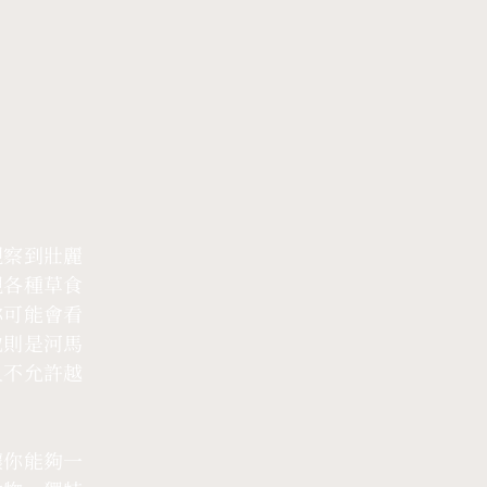
觀察到壯麗
現各種草食
你可能會看
地則是河馬
且不允許越
讓你能夠一