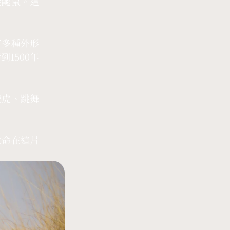
金鼴鼠。這
有多種外形
1500年
壁虎、跳舞
生命在這片