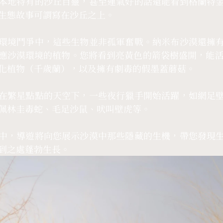
本地特有的沙丘百靈，甚至運氣好的話還能看到格蘭特
生態故事可謂寫在沙丘之上。
環境鬥爭中，這些生物並非孤軍奮戰。納米布沙漠還擁
應沙漠環境的植物。您將看到亮黃色的箭袋樹盛開，能活到
化植物（千歲蘭），以及擁有劇毒的假墨蓋蘑菇。
在繁星點點的天空下，一些夜行獵手開始活躍，如網足
佩林圭毒蛇、毛足沙鼠、吠叫壁虎等。
中，導遊將向您展示沙漠中那些隱藏的生機，帶您發現
到之處蓬勃生長。