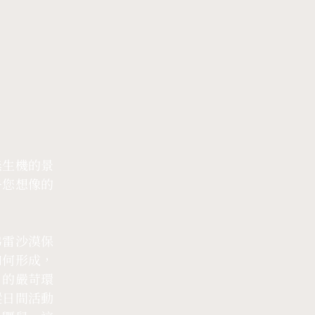
無生機的景
乎您想像的
弗雷沙漠保
如何形成，
”的嚴苛環
蹤日間活動