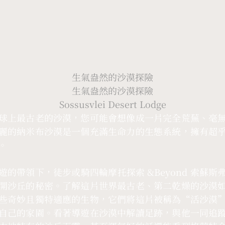
生氣盎然的沙漠探險
生氣盎然的沙漠探險
Sossusvlei Desert Lodge
球上最古老的沙漠，您可能會想像成一片完全荒蕪、毫
麗的納米布沙漠是一個充滿生命力的生態系統，擁有超
。
遊的帶領下，徒步或騎四輪摩托探索 &Beyond 索蘇斯
開沙丘的秘密。了解這片世界最古老、第二乾燥的沙漠
些奇妙且獨特適應的生物，它們將這片被稱為“活沙漠
自己的家園。看著導遊在沙漠中解讀足跡，與他一同追