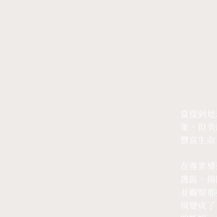
當提到地
象，但美
豐富生命
在專業導
護區，揭
並觀察那
境變成了