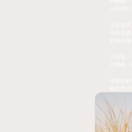
的蜥蜴、
片沙漠的
在這場與
奇特且適
的神奇綴
入夜後，
白婦蛛、
這趟活動
最意想不