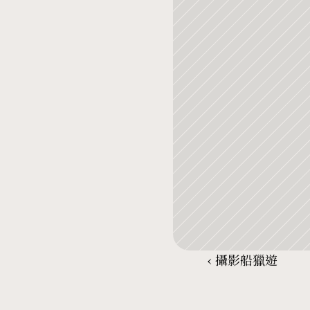
‹ 攝影船獵遊