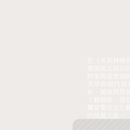
於《米其林綠
理展現北陸的
野菜與當地頂
美學與現代創
彩、風味與質
工藝細節，營
饗宴還是文化
的味覺之旅。