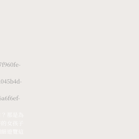
f960fe-
045b4d-
a6f6ef-
口？那是為
時的女孩子
細細遊覽這