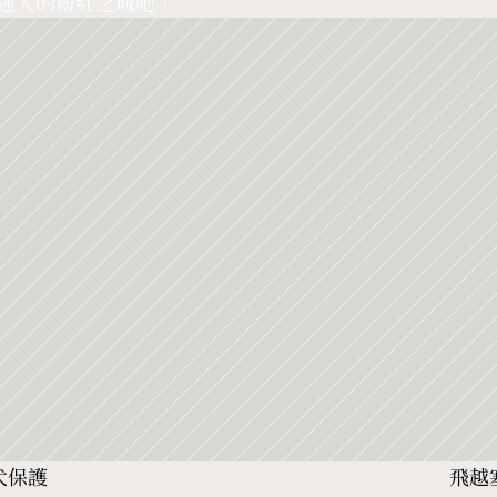
迷人的粉紅之城吧！
犬保護
飛越