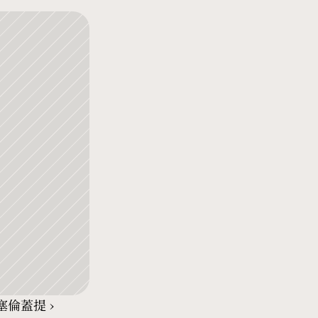
塞倫蓋提 ›