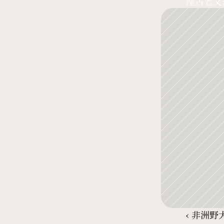
座古老又
‹ 非洲野